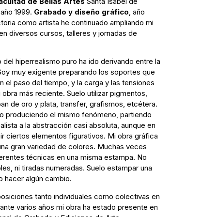
Facultad de Bellas Artes
Santa Isabel de
 año 1999.
Grabado y diseño gráfico
, año
ctoria como artista he continuado ampliando mi
n diversos cursos, talleres y jornadas de
o del hiperrealismo puro ha ido derivando entre la
n. Soy muy exigente preparando los soportes que
n el paso del tiempo, y la carga y las tensiones
 obra más reciente. Suelo utilizar pigmentos,
pan de oro y plata, transfer, grafismos, etcétera.
do produciendo el mismo fenómeno, partiendo
alista a la abstracción casi absoluta, aunque en
 ciertos elementos figurativos. Mi obra gráfica
r una gran variedad de colores. Muchas veces
iferentes técnicas en una misma estampa. No
les, ni tiradas numeradas. Suelo estampar una
o hacer algún cambio.
posiciones tanto individuales como colectivas en
rante varios años mi obra ha estado presente en