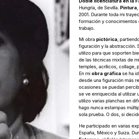
Doble licenciatura en la 
Hungría, de Sevilla.
Pintura
,
2001. Durante toda mi traye
formación y conocimientos e
trabajo.
Mi obra
pictórica
, partiend
figuración y la abstracció
utilizo para que soporten bie
de las técnicas mixtas de mi
temples, acrílicos, collage, 
En mi
obra gráfica
se ha i
desde una figuración más re
ocasiones se puedan percibir
se ve enriquecida al utiliza
utilizo varias planchas en d
hago nunca estampas múltip
sola prueba. O dos, si decid
He participado en varias ex
España, México y Suiza. Du